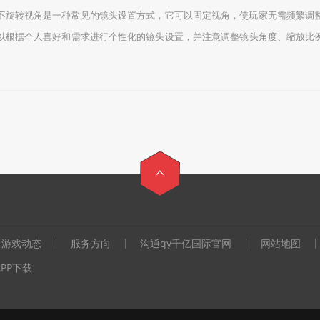
不旋转视角是一种常见的镜头设置方式，它可以固定视角，使玩家无需频繁调
以根据个人喜好和需求进行个性化的镜头设置，并注意调整镜头角度、缩放比
游戏动态
服务方向
沟通qy千亿国际官网
网站地图
PP下载