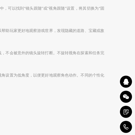
，可以找到“镜头跟随”或“视角跟随”设置，将其切换为“固
以帮助玩家更好地观察游戏世界，发现隐藏的道路、宝藏或敌
线，不会被意外的镜头旋转打断。不旋转视角在探索和任务完
视角设置为低角度，以便更好地观察角色动作。不同的个性化
1