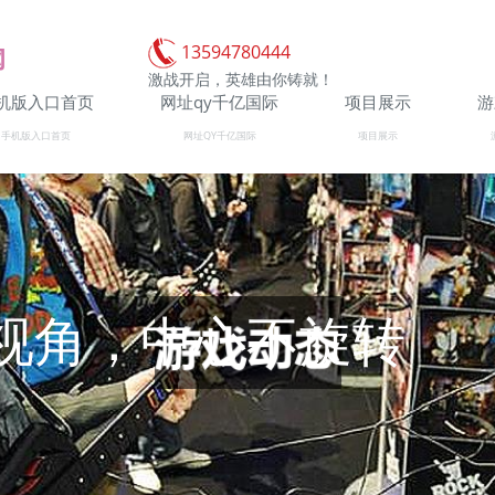
13594780444
激战开启，英雄由你铸就！
机版入口首页
网址qy千亿国际
项目展示
游
手机版入口首页
网址QY千亿国际
项目展示
视角，中心不旋转